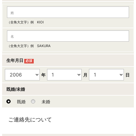
（全角大文字）例 KIOI
（全角大文字）例 SAKURA
生年月日
必須
年
月
日
既婚/未婚
既婚
未婚
ご連絡先について