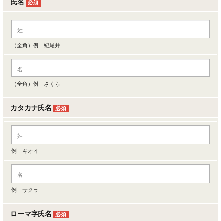
氏名
必須
（全角）例 紀尾井
（全角）例 さくら
カタカナ氏名
必須
例 キオイ
例 サクラ
ローマ字氏名
必須