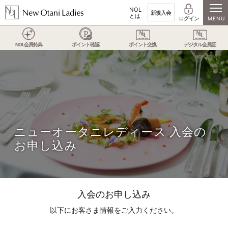
NOL
新規入会
とは
ログイン
NOL会員特典
ポイント確認
ポイント交換
デジタル会員証
ニューオータニレディース 入会の
お申し込み
入会のお申し込み
以下にお客さま情報をご入力ください。