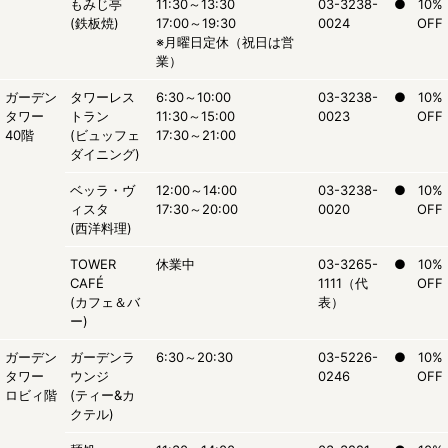
もみじ亭
11:30～13:30
03-3238-
●
10%
(鉄板焼)
17:00～19:30
0024
OFF
※月曜日定休（祝日は営
業）
ガーデン
タワーレス
6:30～10:00
03-3238-
●
10%
タワー
トラン
11:30～15:00
0023
OFF
40階
(ビュッフェ
17:30～21:00
ダイニング)
ベッラ・ヴ
12:00～14:00
03-3238-
●
10%
ィスタ
17:30～20:00
0020
OFF
(西洋料理)
TOWER
休業中
03-3265-
●
10%
CAFÉ
1111（代
OFF
(カフェ＆バ
表）
ー)
ガーデン
ガーデンラ
6:30～20:30
03-5226-
●
10%
タワー
ウンジ
0246
OFF
ロビィ階
(ティー&カ
クテル)