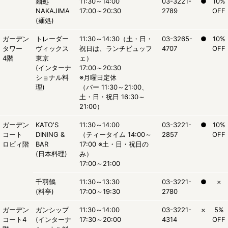
麺処
11:30～14:00
03-3221-
●
10%
NAKAJIMA
17:00～20:30
2789
OFF
(麺処)
ガーデン
トレーダー
11:30～14:30（土・日・
03-3265-
●
10%
タワー
ヴィックス
祝日は、ランチビュッフ
4707
OFF
4階
東京
ェ）
(インターナ
17:00～20:30
ショナル料
※月曜日定休
理)
（バー 11:30～21:00、
土・日・祝日 16:30～
21:00）
ガーデン
KATO'S
11:30～14:00
03-3221-
●
10%
コート
DINING &
（ティータイム 14:00～
2857
OFF
ロビィ階
BAR
17:00 ※土・日・祝日の
(日本料理)
み）
17:00～21:00
千羽鶴
11:30～13:30
03-3221-
●
×
(料亭)
17:00～19:30
2780
ガーデン
ガンシップ
11:30～14:00
03-3221-
×
5%
コート4
(インターナ
17:30～20:00
4314
OFF